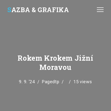
S
AZBA & GRAFIKA
Rokem Krokem Jižní
Moravou
9. 9. ’24
Pagedtp
15 views